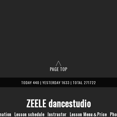
PAGE TOP
TODAY 440 | YESTERDAY 1633 | TOTAL 271722
ZEELE dancestudio
mation
Lesson schedule
Instructor
Lesson Menu＆Price
Pho