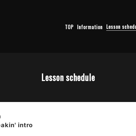
TOP
Information
Lesson sched
Lesson schedule
0
kin' intro