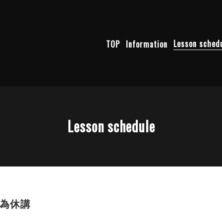
TOP
Information
Lesson sched
Lesson schedule
為休講