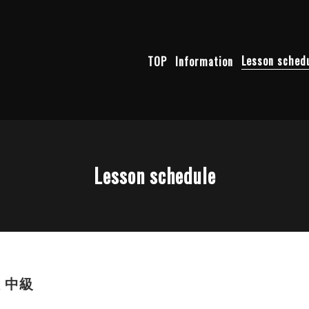
TOP
Information
Lesson sched
Lesson schedule
般 中級