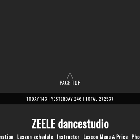
PAGE TOP
TODAY 143 | YESTERDAY 246 | TOTAL 272537
ZEELE dancestudio
mation
Lesson schedule
Instructor
Lesson Menu＆Price
Pho