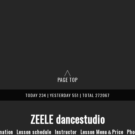
PAGE TOP
TODAY 234 | YESTERDAY 551 | TOTAL 272067
ZEELE dancestudio
mation
Lesson schedule
Instructor
Lesson Menu＆Price
Pho