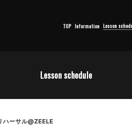
TOP
Information
Lesson sched
Lesson schedule
ハーサル@ZEELE