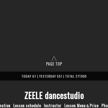
PAGE TOP
TODAY 67 | YESTERDAY 551 | TOTAL 271900
ZEELE dancestudio
mation
Lesson schedule
Instructor
Lesson Menu＆Price
Pho