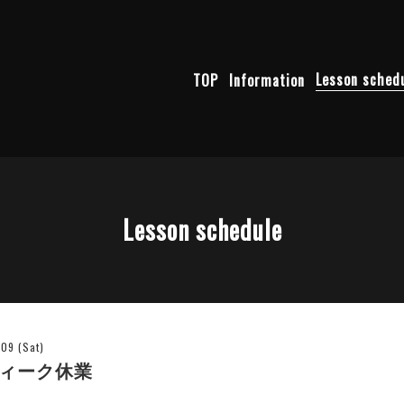
TOP
Information
Lesson sched
Lesson schedule
09 (Sat)
ィーク休業